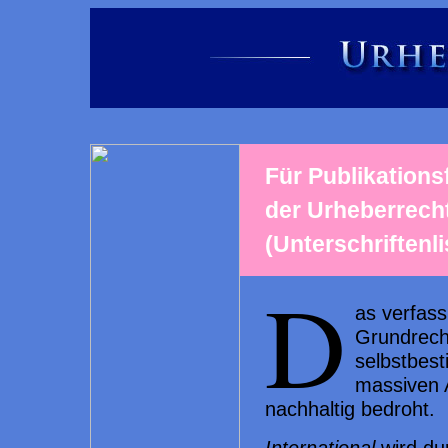
Für Publikations
der Urheberrech
(Unterschriftenl
D
as verfas
Grundrech
selbstbest
massiven 
nachhaltig bedroht.