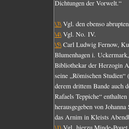
Dichtungen der Vorwelt.“
\3\
Vgl. den ebenso abrupten 
\4\
Vgl. No. IV.
\5\
Carl Ludwig Fernow, Kuns
Blumenhagen i. Uckermark, 
Bibliothekar der Herzogin 
seine „Römischen Studien“ 
derem drittem Bande auch d
Rafaels Teppiche“ enthalten
herausgegeben von Johanna 
das Arnim in Kleists Abendb
\1\
Vgl. hierzu Minde-Pouet 