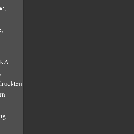
me,
:
e;
BKA-
;
druckten
rn
ng