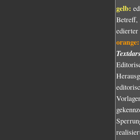
gelb:
ed
Betreff,
edierte
orange:
Textdars
Editori
Herausg
editoris
Vorlage
gekennz
Sperrun
realisier