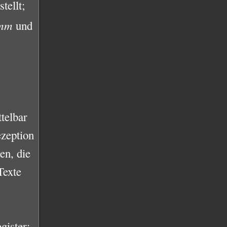
tellt;
mm
und
telbar
ezeption
en, die
Texte
gister: