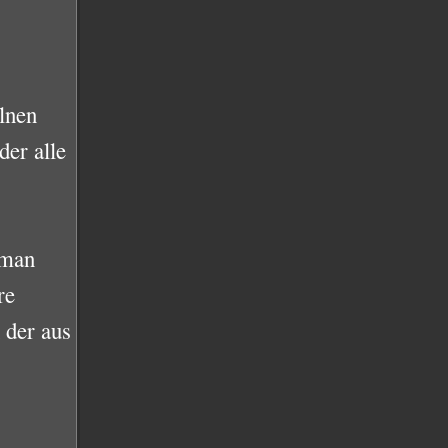
lnen
der alle
 man
re
 der aus