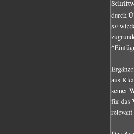
Schrift
durch Ü
nn
wiede
zugrund
^Einfüg
Ergänze
aus Kle
seiner W
für das 
relevant
Das Arch