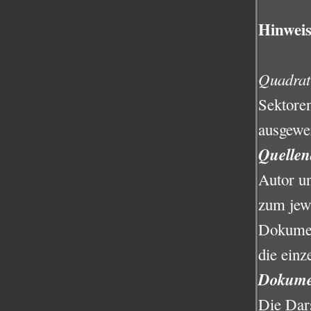
Hinwei
Quadrat
Sektoren
ausgewer
Quellen
Autor un
zum jew
Dokument
die ein
Dokume
Die Dar