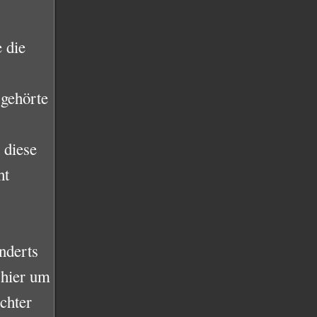
 die
 gehörte
 diese
ht
underts
 hier um
chter