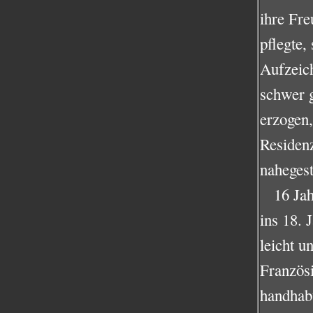
ihre Fr
pflegte,
Aufzeich
schwer g
erzogen,
Residenz
nahegest
16 Jah
ins 18. 
leicht u
Französi
handhabt