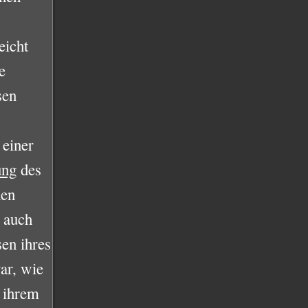
eicht
e
sen
 einer
ung
des
nen
s auch
en ihres
ar, wie
i ihrem