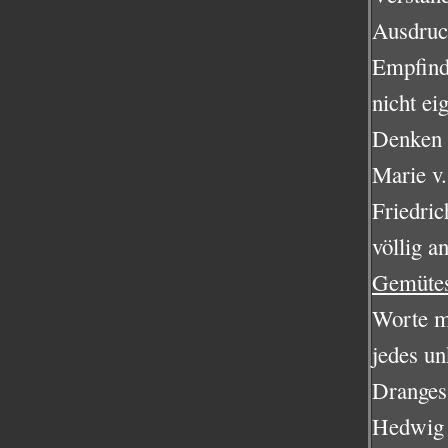
Ausdru
Empfindu
nicht ei
Denken s
Marie v.
Friedric
völlig a
Gemüte
Worte me
jedes un
Dranges 
Hedwig v