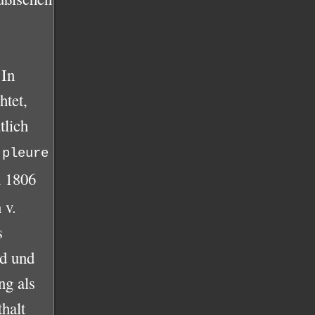
 In
htet,
tlich
 pleure
n 1806
 v.
s
nd und
ng als
halt