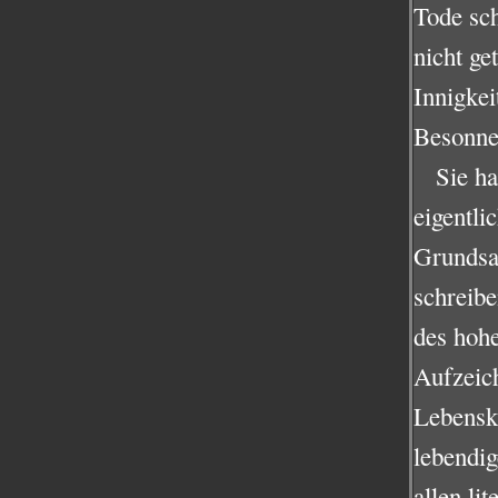
Tode sch
nicht g
Innigkei
Besonnen
Sie ha
eigentlic
Grundsa
schreibe
des hohe
Aufzeic
Lebenskü
lebendig
allen li