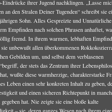
-Eindrücke ihrer Jugend nachklingen. „Lasse mic
 an den Stralen Deiner Tugenden“ schreibt sie e
jährigen Sohn. Alles Gespreizte und Unnatürliche
erm Empfinden nach solchen Phrasen anhaftet, wa
öllig fremd. In ihrem warmen, lebhaften Empfin
 sie unbewußt allen überkommenen Rokkokozierra
chen Gebilden um, und selbst dem verblasenen
begriff, der stets das Zentrum ihrer Lebensphilo
 hat, wußte diese warmherzige, charakterstarke Fr
nes Leben einen sehr konkreten Inhalt zu geben, de
stigkeit und einen sicheren Richtepunkt in manc
gegeben hat. Nie zeigte sie eine bloße kalte
igkeit – sie, deren ganzes Wesen nach ihrem eig