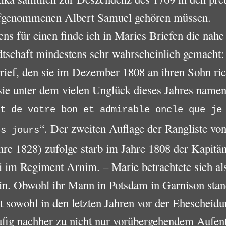
fgenommenen Albert Samuel gehören müssen.
ns für einen finde ich in Maries Briefen die nahe
tschaft mindestens sehr wahrscheinlich gemacht:
ief, den sie im Dezember 1808 an ihren Sohn ric
sie unter dem vielen Unglück dieses Jahres namen
t de votre bon et admirable oncle que je
“. Der zweiten Auflage der Rangliste vo
es jours
re 1828) zufolge starb im Jahre 1808 der Kapitän
i im Regiment Arnim. – Marie betrachtete sich al
rin. Obwohl ihr Mann in Potsdam in Garnison sta
st sowohl in den letzten Jahren vor der Ehescheidu
fig nachher zu nicht nur vorübergehendem Aufent