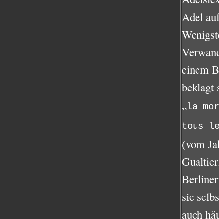
Adel au
Wenigste
Verwand
einem Br
beklagt 
„
la mor
tous l
(vom Jah
Gualtier
Berline
sie selb
auch häu