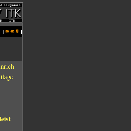
[
]
nrich
ilage
eist