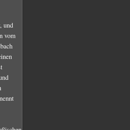
, und
en vom
nbach
einen
t
 und
h
 nennt
ußischen