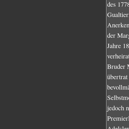
des 177
Gualtier
Anerken
der Marg
Jahre 1
verheira
Bruder M
übertrat
bevollmä
Selbstmo
jedoch n
Premierl
Adelslex