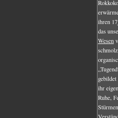
Rokkoko
erwärmen
ihren 17
das uns
Wesen
v
schmolz
organis
„Tugend“
gebildet
ihr eige
Ruhe, Fe
Stürmen 
Verständ