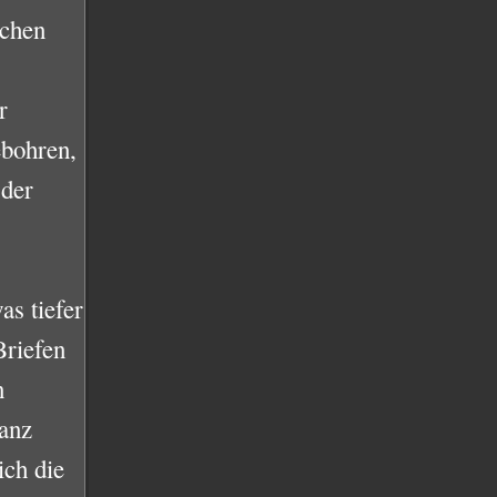
uchen
r
ebohren,
der
as tiefer
Briefen
n
ganz
ich die