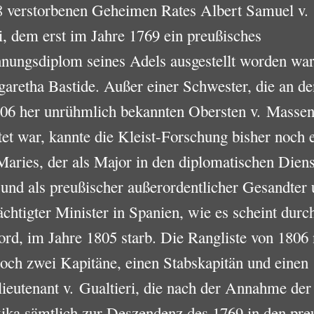
8 verstorbenen Geheimen Rates Albert Samuel v.
i, dem erst im Jahre 1769 ein preußisches
nungsdiplom seines Adels ausgestellt worden war
aretha Bastide. Außer einer Schwester, die an d
806 her unrühmlich bekannten Obersten v. Masse
tet war, kannte die Kleist-Forschung bisher noch 
aries, der als Major in den diplomatischen Diens
 und als preußischer außerordentlicher Gesandter
chtigter Minister in Spanien, wie es scheint durc
rd, im Jahre 1805 starb. Die Rangliste von 1806
och zwei Kapitäne, einen Stabskapitän und einen
ieutenant v. Gualtieri, die nach der Annahme der
ika sämtlich zur Deszendenz des 1769 in den pre