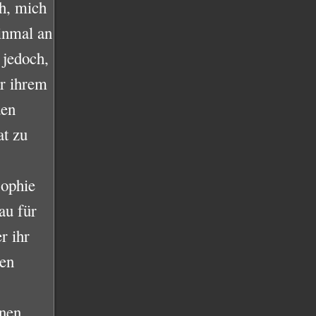
h, mich
inmal an
 jedoch,
r ihrem
den
t zu
sophie
au für
r ihr
hen
enen