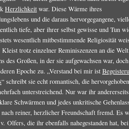
ck
Herzlichkeit
war. Diese Wärme ihres
ngslebens und die daraus hervorgegangene, viell
gentlich tiefe, aber ihrer selbst gewisse und Tun wi
tets wesentlich mitbestimmende Religiosität wei
 Kleist trotz einzelner Reminiszenzen an die Welt
hs des Großen, in der sie aufgewachsen war, doch
nderen Epoche zu. „Verstand bei mir ist
Begeister
s
“ schreibt sie echt romantisch, die hervorgehobe
hrfach unterstreichend. Nur war ihr andererseit
klare Schwärmen und jedes unkritische Gehenlass
nach reiner, herzlicher Freundschaft fremd. Es w
. Olfers, die ihr ebenfalls nahegestanden hat, be