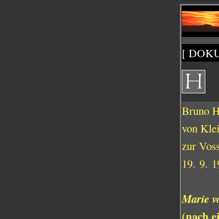
[ DOK
Bruno H
von Klei
zur Voss
19. 9. 1
Marie v
(nach e