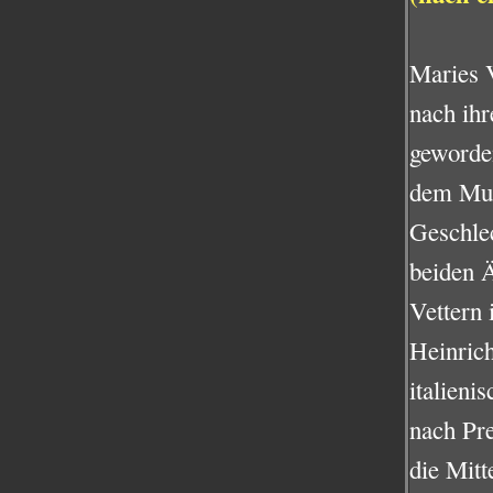
Maries V
nach ihr
geworde
dem Mut
Geschlec
beiden Ä
Vettern 
Heinrich
italieni
nach Pr
die Mitt