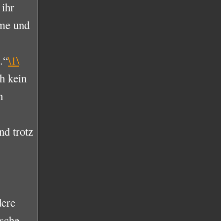
 ihr
rme und
.“
\1\
h kein
n
nd trotz
dere
ische